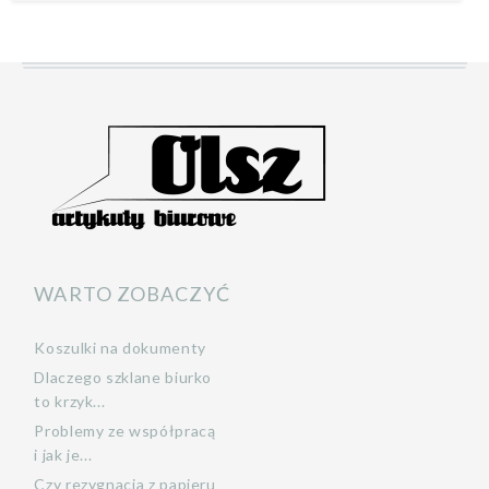
WARTO ZOBACZYĆ
Koszulki na dokumenty
Dlaczego szklane biurko
to krzyk...
Problemy ze współpracą
i jak je...
Czy rezygnacja z papieru