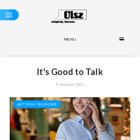
MENU
ORGANIZACJA
DOKUMENTÓW
TAŚMY I KLEJE
It's Good to Talk
ARTYKUŁY
BIUROWE
8 sierpnia 2022
ARTYKUŁY BIUROWE